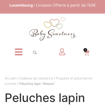
Luxembourg :
Livraison Offerte à partir de 150€
0
Accueil
/
Cadeaux de naissance
/
Poupées et peluches en
crochet
/ Peluches lapin “Alessio”
Peluches lapin